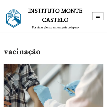
INSTITUTO MONTE
Pular
para
CASTELO
o
Por vidas plenas em um país próspero
conteúdo
vacinação