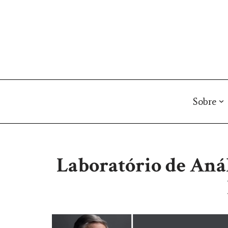
Pular
para
o
conteúdo
Sobre
Laboratório de Anál